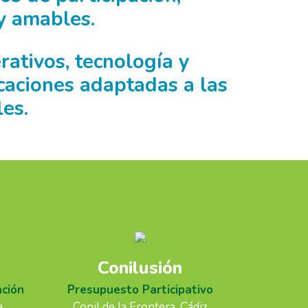
 y amables.
ativos, tecnología y
caciones adaptadas a las
es.
Conilusión
ación
Presupuesto Participativo
a
Conil de la Frontera, Cádiz