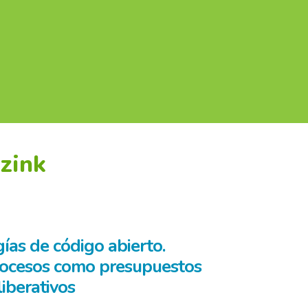
izink
ías de código abierto.
 procesos como presupuestos
iberativos