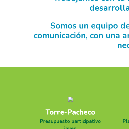
desarrolla
Somos un equipo de 
comunicación, con una a
ne
Torre-Pacheco
Presupuesto participativo
Pl
joven