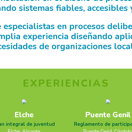
ndo sistemas fiables, accesibles
especialistas en procesos deliber
mplia experiencia diseñando apli
cesidades de organizaciones local
EXPERIENCIAS
Elche
Puente Genil
an integral de juventud
Reglamento de particip
Elche, Alicante
Puente Genil, Córdob