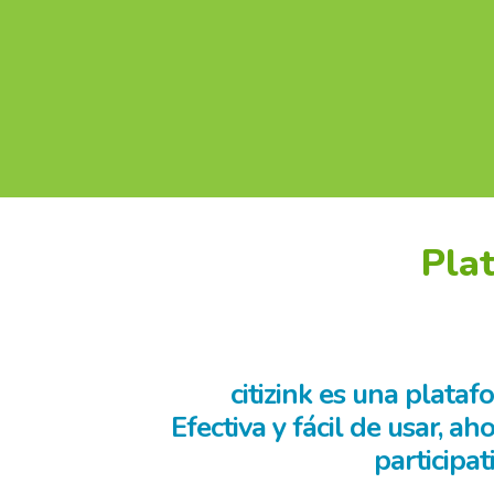
Plat
citizink es una plata
Efectiva y fácil de usar, 
participa